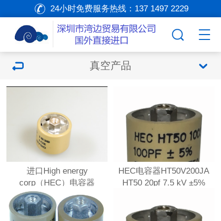
24小时免费服务热线：
137 1497 2229
真空产品
进口High energy
HEC电容器HT50V200JA
corp（HEC）电容器
HT50 20pf 7.5 kV ±5%
HT50V750KA HT50系列陶
HT50V200KA
瓷电容器